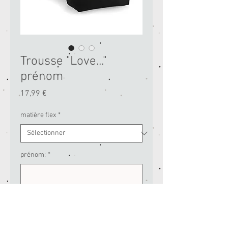
Trousse "Love..."
prénom
Prix
17,99 €
matière flex
*
prénom:
*
0/20
Quantité
*