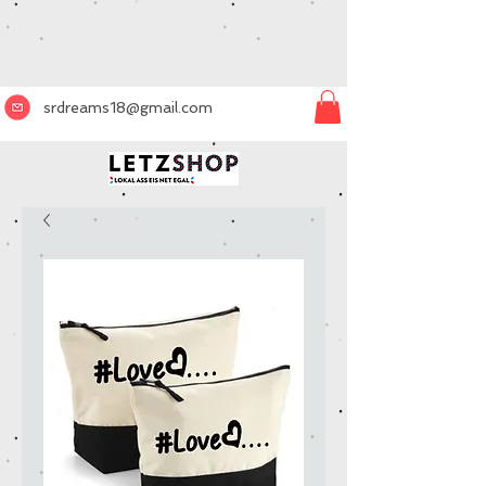
srdreams18@gmail.com