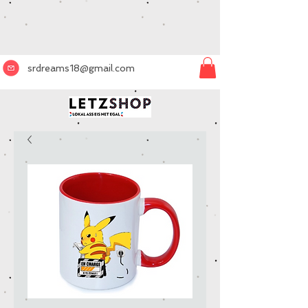
srdreams18@gmail.com