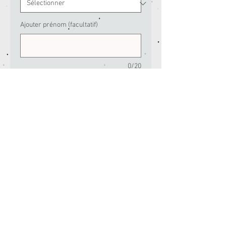
Ajouter prénom (facultatif)
0/20
Quantité
*
Ajouter au panier
T-shirt "Super Papa"
Vous pouvez ajouter un prénom sous le
logo!
T-shirt manches courtes, col rond