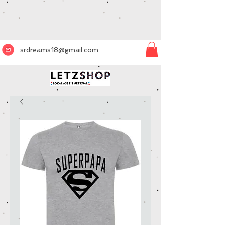
srdreams18@gmail.com