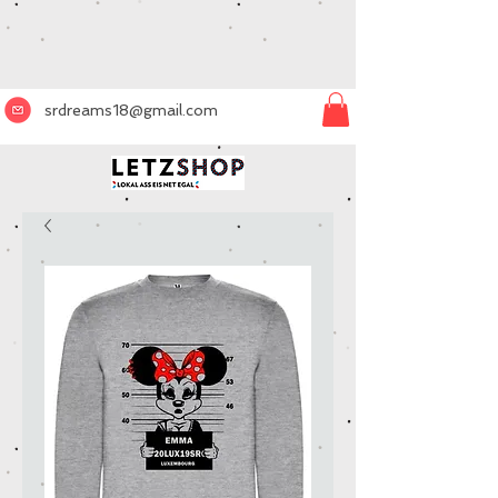
srdreams18@gmail.com