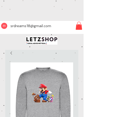
srdreams18@gmail.com