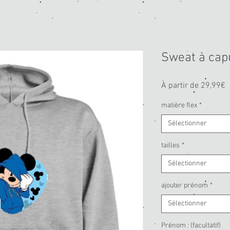
Sweat à cap
P
À partir de
29,99€
p
matière flex
*
Sélectionner
tailles
*
Sélectionner
ajouter prénom
*
Sélectionner
Prénom : (facultatif)