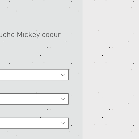
uche Mickey coeur
rix
romotionnel