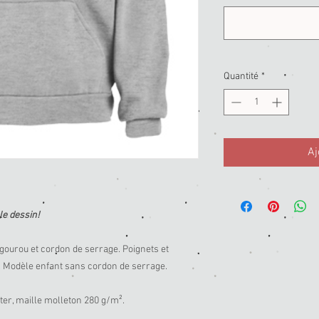
Quantité
*
Aj
le dessin!
ourou et cordon de serrage. Poignets et
. Modèle enfant sans cordon de serrage.
er, maille molleton 280 g/m².