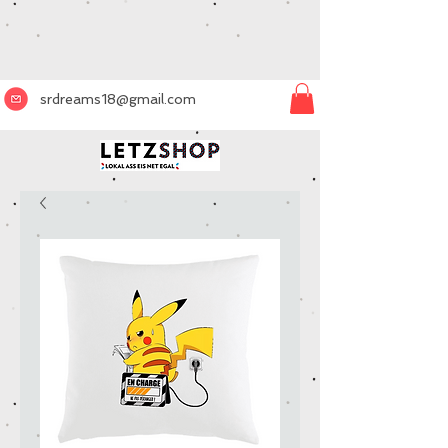
srdreams18@gmail.com