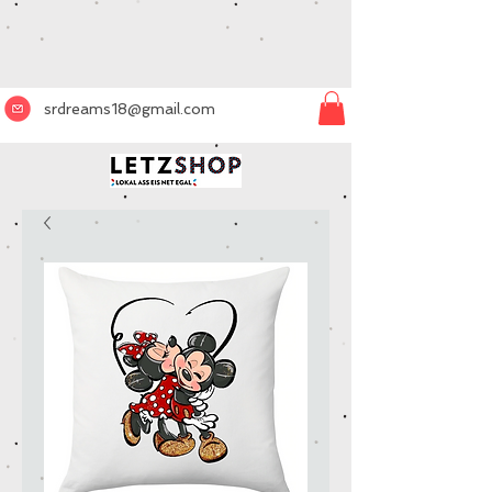
srdreams18@gmail.com