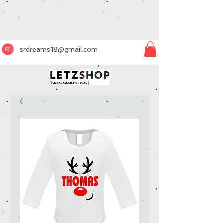
srdreams18@gmail.com