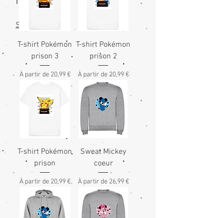
here
Back to
Shopping
T-shirt Pokémon
T-shirt Pokémon
prison 3
prison 2
Prix promotionnel
Prix promotionnel
À partir de
20,99 €
À partir de
20,99 €
T-shirt Pokémon
Sweat Mickey
prison
coeur
Prix promotionnel
Prix promotionnel
À partir de
20,99 €
À partir de
26,99 €